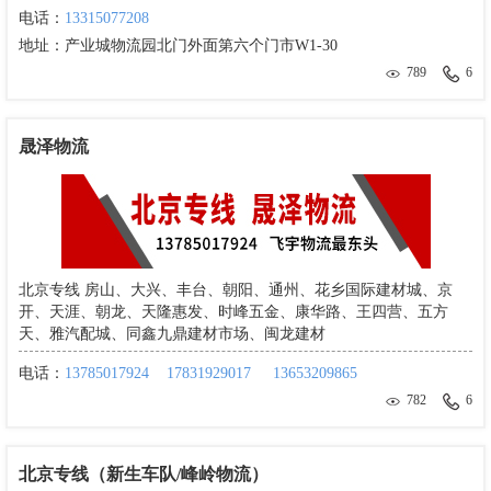
电话：
13315077208
地址：
产业城物流园北门外面第六个门市W1-30
789
6
晟泽物流
北京专线 房山、大兴、丰台、朝阳、通州、花乡国际建材城、京
开、天涯、朝龙、天隆惠发、时峰五金、康华路、王四营、五方
天、雅汽配城、同鑫九鼎建材市场、闽龙建材
电话：
13785017924
17831929017
13653209865
782
6
北京专线（新生车队/峰岭物流）