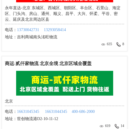
永年直达-北京 东城区、西城区、朝阳区、丰台区、石景山、海淀
区、门头沟、房山、通州、顺义、昌平、大兴、怀柔、平谷、密
云、延庆及北京周边区县
电话：
13730042731
13293058414
地址：
吉利商城南头洺旺物流
635
8
商运-贰仟家物流 北京全境 北京区域全覆盖
北京
电话：
16631045345
16631044345
400-686-2000
地址：
世创物流港D2-10-11-12
619
14