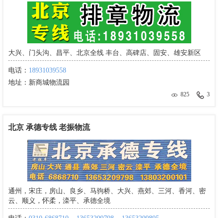
大兴、门头沟、昌平、北京全线 丰台、高碑店、固安、雄安新区
电话：
18931039558
地址：
新商城物流园
825
3
北京 承德专线 老振物流
通州，宋庄，房山、良乡、马驹桥、大兴、燕郊、三河、香河、密
云、顺义，怀柔，滦平、承德全境