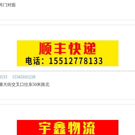
号门对面
】
8133
15343101218
健康大街交叉口往东50米路北
】