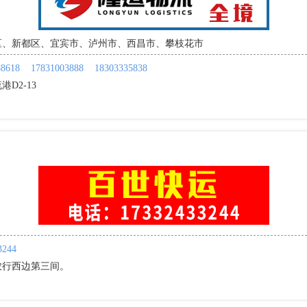
区、新都区、宜宾市、泸州市、西昌市、攀枝花市
88618
17831003888
18303335838
D2-13
】
3244
农行西边第三间。