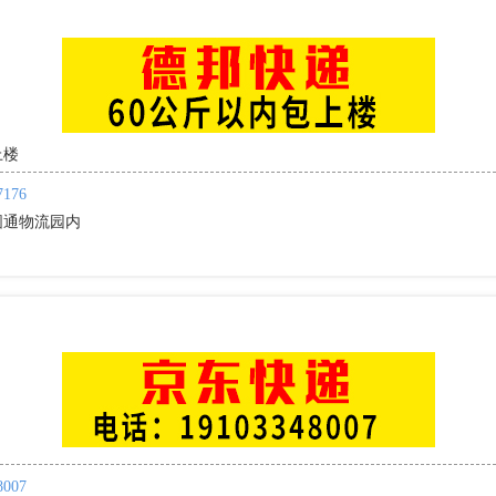
】
上楼
7176
圆通物流园内
】
8007