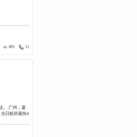
893
11
达。 广州，厦
当日航班最快4