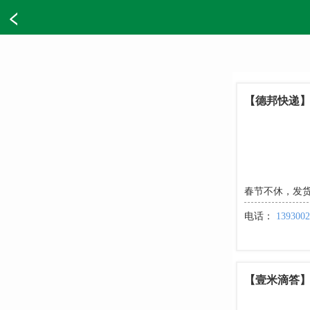
【德邦快递
春节不休，发货
电话：
1393002
【壹米滴答