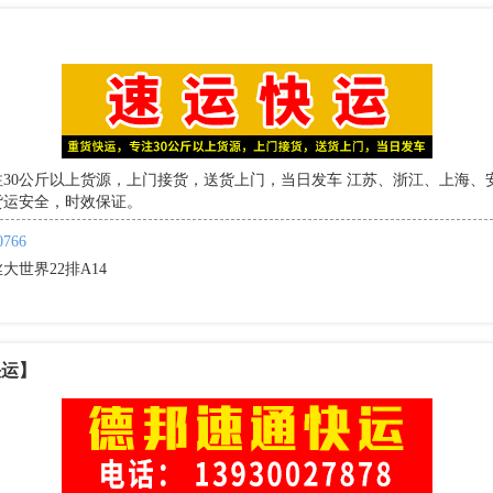
30公斤以上货源，上门接货，送货上门，当日发车 江苏、浙江、上海、
货运安全，时效保证。
0766
大世界22排A14
快运】