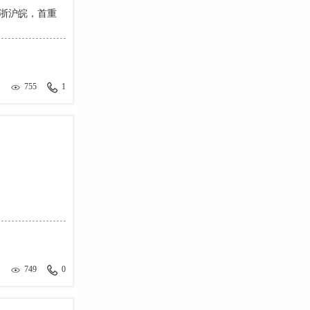
江浙沪皖，首重
755
1
749
0