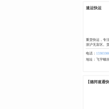
速运快运
重货快运，专注
浙沪无盲区。
电话：
1330330
地址：
飞宇螺丝
【德邦速通