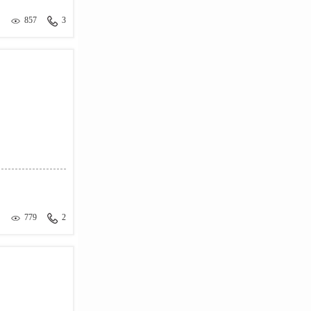
857
3
779
2