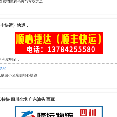
道西发物流青岛黄岛专线旁边
顺丰快运）快运，
 今发明至，
5580
凤凰园小区东侧顺心捷达
庆特快 四川全境 广东汕头 西藏