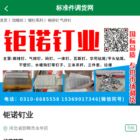
标准件调货网
首页
》
找螺丝
》
螺钉系列
》
钢排钉 气排钉
钜诺钉业
导航
河北省邯郸市永年区