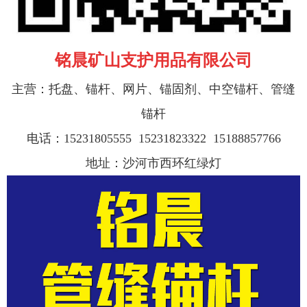
铭晨矿山支护用品有限公司
主营：托盘、锚杆、网片、锚固剂、中空锚杆、管缝
锚杆
电话：
15231805555
15231823322
15188857766
地址：沙河市西环红绿灯