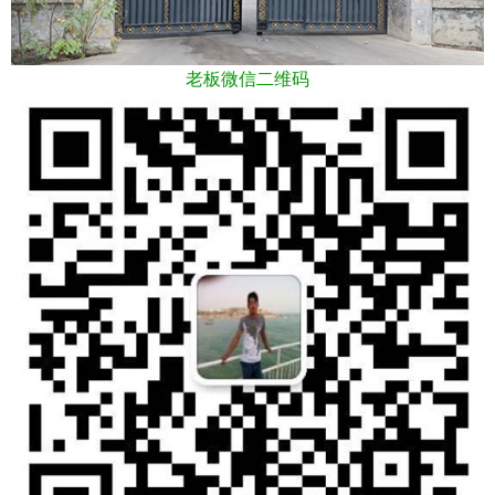
老板微信二维码