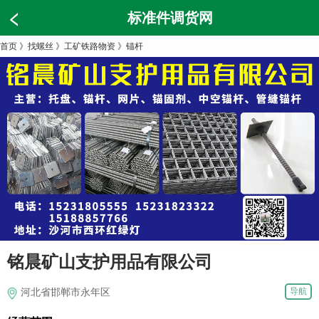
标准件调货网
首页
》
找螺丝
》
工矿铁路物资
》
锚杆
铭晨矿山支护用品有限公司
导航
河北省邯郸市永年区