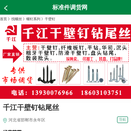
标准件调货网
首页
》
找螺丝
》
螺钉系列
》
干壁钉
千江干壁钉钻尾丝
导航
河北省邯郸市永年区