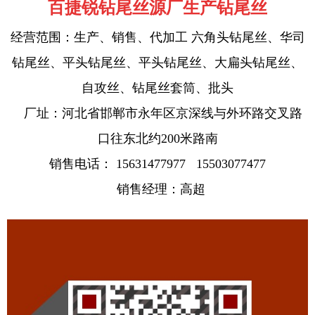
百捷锐钻尾丝
源厂生产钻尾丝
经营范围：生产、销售、代加工 六角头钻尾丝、华司
钻尾丝
、平头
钻尾丝
、平头钻尾丝、大扁头钻尾丝、
自攻丝、钻尾丝套筒、批头
厂址：河北省邯郸市永年区京深线与外环路交叉路
口往东北约200米路南
销售电话：
15631477977
15503077477
销售经理：高超