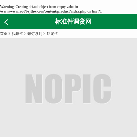
Warning
: Creating default object from empty value in
/www/wwwroot/bzjthw.com/content/product/index.php
on line
71
标准件调货网
首页
》
找螺丝
》
螺钉系列
》
钻尾丝